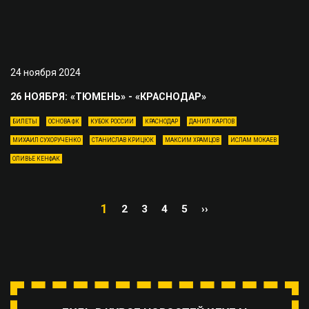
24 ноября 2024
26 НОЯБРЯ: «ТЮМЕНЬ» - «КРАСНОДАР»
БИЛЕТЫ
ОСНОВА ФК
КУБОК РОССИИ
КРАСНОДАР
ДАНИЛ КАРПОВ
МИХАИЛ СУХОРУЧЕНКО
СТАНИСЛАВ КРИЦЮК
МАКСИМ ХРАМЦОВ
ИСЛАМ МОКАЕВ
ОЛИВЬЕ КЕНФАК
1
2
3
4
5
››