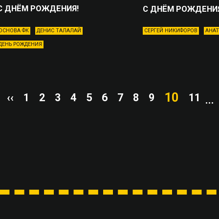
С ДНЁМ РОЖДЕНИЯ!
С ДНЁМ РОЖДЕНИ
ОСНОВА ФК
ДЕНИС ТАЛАЛАЙ
СЕРГЕЙ НИКИФОРОВ
АНАТ
ДЕНЬ РОЖДЕНИЯ
10
‹‹
1
2
3
4
5
6
7
8
9
11
...