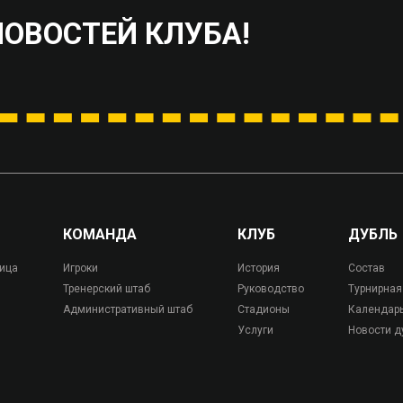
НОВОСТЕЙ КЛУБА!
КОМАНДА
КЛУБ
ДУБЛЬ
лица
Игроки
История
Состав
Тренерский штаб
Руководство
Турнирная
Административный штаб
Стадионы
Календар
Услуги
Новости д