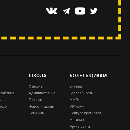
ШКОЛА
БОЛЕЛЬЩИКАМ
О школе
Билеты
 таблица
Администрация
Безопасность
ь
Тренеры
ММГН
убля
Новости школы
VIP ложи
Команды
Конкурс прогнозов
Магазин
Архив сайта