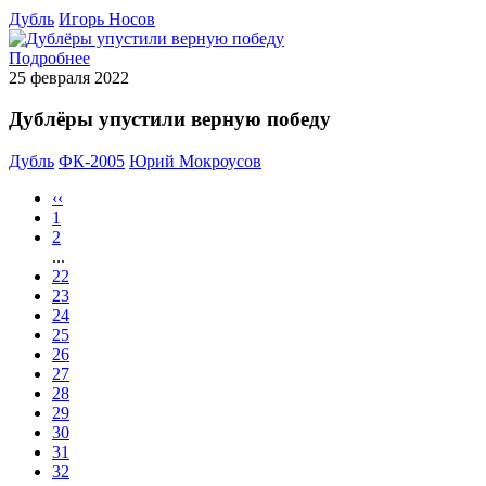
Дубль
Игорь Носов
Подробнее
25 февраля 2022
Дублёры упустили верную победу
Дубль
ФК-2005
Юрий Мокроусов
‹‹
1
2
...
22
23
24
25
26
27
28
29
30
31
32