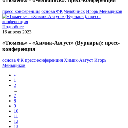
«Тюмень» - «Челябинск»: пресс-конференция
пресс-конференция
основа ФК
Челябинск
Игорь Меньщиков
Подробнее
16 апреля 2023
«Тюмень» - «Химик-Август» (Вурнары): пресс-
конференция
основа ФК
пресс-конференция
Химик-Август
Игорь
Меньщиков
‹‹
1
2
...
7
8
9
10
11
12
13