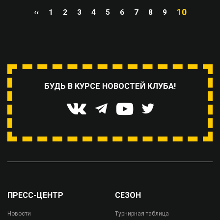
10
‹‹
1
2
3
4
5
6
7
8
9
БУДЬ В КУРСЕ НОВОСТЕЙ КЛУБА!
ПРЕСС-ЦЕНТР
СЕЗОН
Новости
Турнирная таблица