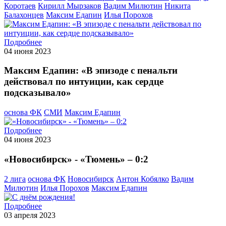
Коротаев
Кирилл Мырзаков
Вадим Милютин
Никита
Балахонцев
Максим Едапин
Илья Порохов
Подробнее
04 июня 2023
Максим Едапин: «В эпизоде с пенальти
действовал по интуиции, как сердце
подсказывало»
основа ФК
СМИ
Максим Едапин
Подробнее
04 июня 2023
«Новосибирск» - «Тюмень» – 0:2
2 лига
основа ФК
Новосибирск
Антон Кобялко
Вадим
Милютин
Илья Порохов
Максим Едапин
Подробнее
03 апреля 2023