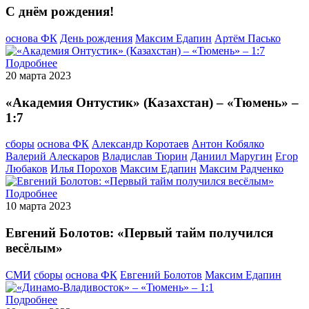
С днём рождения!
основа ФК
День рождения
Максим Едапин
Артём Пасько
Подробнее
20 марта 2023
«Академия Онтустик» (Казахстан) – «Тюмень» –
1:7
сборы
основа ФК
Александр Коротаев
Антон Кобялко
Валерий Алескаров
Владислав Тюрин
Даниил Маругин
Егор
Любаков
Илья Порохов
Максим Едапин
Максим Радченко
Подробнее
10 марта 2023
Евгений Болотов: «Первый тайм получился
весёлым»
СМИ
сборы
основа ФК
Евгений Болотов
Максим Едапин
Подробнее