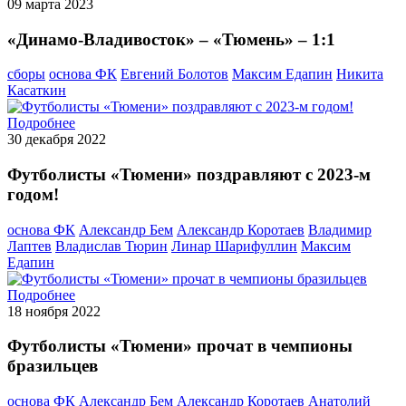
09 марта 2023
«Динамо-Владивосток» – «Тюмень» – 1:1
сборы
основа ФК
Евгений Болотов
Максим Едапин
Никита
Касаткин
Подробнее
30 декабря 2022
Футболисты «Тюмени» поздравляют с 2023-м
годом!
основа ФК
Александр Бем
Александр Коротаев
Владимир
Лаптев
Владислав Тюрин
Линар Шарифуллин
Максим
Едапин
Подробнее
18 ноября 2022
Футболисты «Тюмени» прочат в чемпионы
бразильцев
основа ФК
Александр Бем
Александр Коротаев
Анатолий