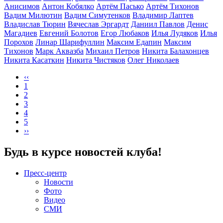
Анисимов
Антон Кобялко
Артём Пасько
Артём Тихонов
Вадим Милютин
Вадим Симутенков
Владимир Лаптев
Владислав Тюрин
Вячеслав Эргардт
Даниил Павлов
Денис
Магадиев
Евгений Болотов
Егор Любаков
Илья Лудяков
Илья
Порохов
Линар Шарифуллин
Максим Едапин
Максим
Тихонов
Марк Аквазба
Михаил Петров
Никита Балахонцев
Никита Касаткин
Никита Чистяков
Олег Николаев
‹‹
1
2
3
4
5
››
Будь в курсе новостей клуба!
Пресс-центр
Новости
Фото
Видео
СМИ