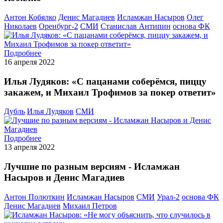
Антон Кобялко
Денис Магадиев
Исламжан Насыров
Олег
Николаев
Оренбург-2
СМИ
Станислав Антипин
основа ФК
Подробнее
16 апреля 2022
Илья Лудяков: «С пацанами соберёмся, пиццу
закажем, и Михаил Трофимов за покер ответит»
Дубль
Илья Лудяков
СМИ
Подробнее
13 апреля 2022
Лучшие по разным версиям - Исламжан
Насыров и Денис Магадиев
Антон Полюткин
Исламжан Насыров
СМИ
Урал-2
основа ФК
Денис Магадиев
Михаил Петров