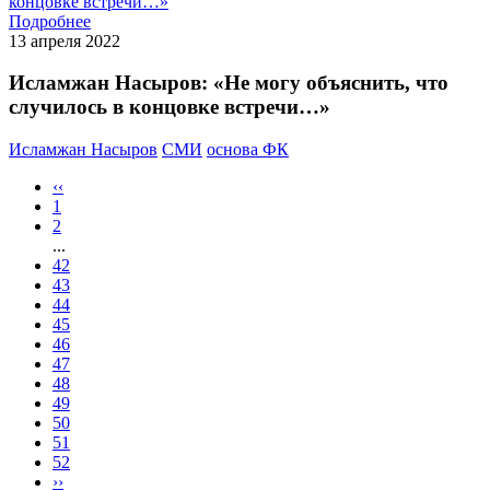
Подробнее
13 апреля 2022
Исламжан Насыров: «Не могу объяснить, что
случилось в концовке встречи…»
Исламжан Насыров
СМИ
основа ФК
‹‹
1
2
...
42
43
44
45
46
47
48
49
50
51
52
››