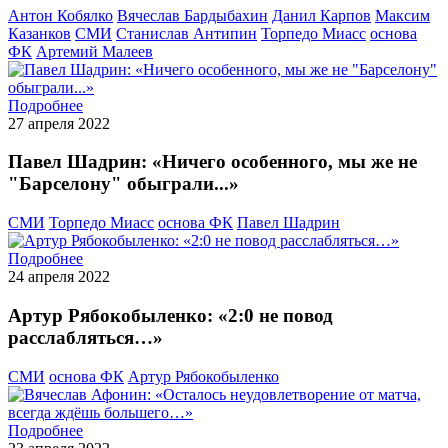
Антон Кобялко
Вячеслав Бардыбахин
Данил Карпов
Максим
Казанков
СМИ
Станислав Антипин
Торпедо Миасс
основа
ФК
Артемий Малеев
Подробнее
27 апреля 2022
Павел Шадрин: «Ничего особенного, мы же не
"Барселону" обыграли...»
СМИ
Торпедо Миасс
основа ФК
Павел Шадрин
Подробнее
24 апреля 2022
Артур Рябокобыленко: «2:0 не повод
расслабляться…»
СМИ
основа ФК
Артур Рябокобыленко
Подробнее