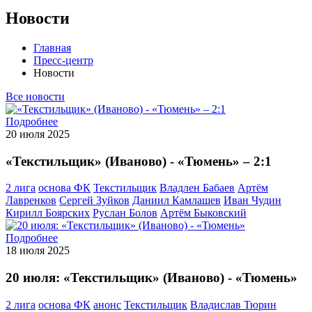
Новости
Главная
Пресс-центр
Новости
Все новости
Подробнее
20 июля 2025
«Текстильщик» (Иваново) - «Тюмень» – 2:1
2 лига
основа ФК
Текстильщик
Владлен Бабаев
Артём
Лавренков
Сергей Зуйков
Даниил Камлашев
Иван Чудин
Кирилл Боярских
Руслан Болов
Артём Быковский
Подробнее
18 июля 2025
20 июля: «Текстильщик» (Иваново) - «Тюмень»
2 лига
основа ФК
анонс
Текстильщик
Владислав Тюрин