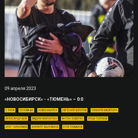
09 апреля 2023
«НОВОСИБИРСК» - «ТЮМЕНЬ» – 0:0
2 ЛИГА
ОСНОВА ФК
НОВОСИБИРСК
ЕВГЕНИЙ БОЛОТОВ
НИКИТА КАСАТКИН
АЛЕКСАНДР БЕМ
ВАДИМ МИЛЮТИН
АНТОН КОБЯЛКО
ИЛЬЯ ПОРОХОВ
ОЛЕГ НИКОЛАЕВ
КИРИЛЛ МЫРЗАКОВ
ЕГОР ЛЮБАКОВ