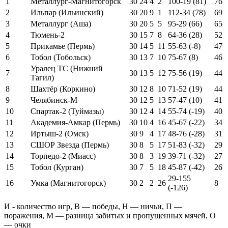
1
Металлург-Магнитогорск
30
24
4
2
100-19 (81)
76
2
Ильпар (Ильинский)
30
20
9
1
112-34 (78)
69
3
Металлург (Аша)
30
20
5
5
95-29 (66)
65
4
Тюмень-2
30
15
7
8
64-36 (28)
52
5
Прикамье (Пермь)
30
14
5
11
55-63 (-8)
47
6
Тобол (Тобольск)
30
13
7
10
75-67 (8)
46
Уралец ТС (Нижний
7
30
13
5
12
75-56 (19)
44
Тагил)
8
Шахтёр (Коркино)
30
12
8
10
71-52 (19)
44
9
Челябинск-М
30
12
5
13
57-47 (10)
41
10
Спартак-2 (Туймазы)
30
12
4
14
55-74 (-19)
40
11
Академия-Амкар (Пермь)
30
10
4
16
45-67 (-22)
34
12
Иртыш-2 (Омск)
30
9
4
17
48-76 (-28)
31
13
СШОР Звезда (Пермь)
30
8
5
17
51-83 (-32)
29
14
Торпедо-2 (Миасс)
30
8
3
19
39-71 (-32)
27
15
Тобол (Курган)
30
7
5
18
45-87 (-42)
26
29-155
16
Умка (Магнитогорск)
30
2
2
26
8
(-126)
И - количество игр, В — победы, Н — ничьи, П —
поражения, М — разница забитых и пропущенных мячей, О
— очки