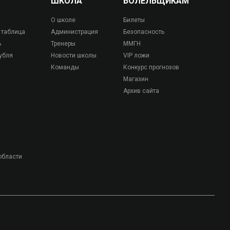
ШКОЛА
БОЛЕЛЬЩИКАМ
О школе
Билеты
 таблица
Администрация
Безопасность
ь
Тренеры
ММГН
убля
Новости школы
VIP ложи
Команды
Конкурс прогнозов
Магазин
Архив сайта
области