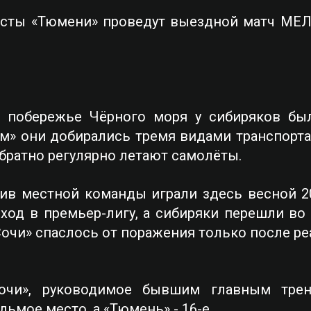
исты «Тюмени» проведут выездной матч МЕЛ
 побережье Чёрного моря у сибиряков бы
 они добирались тремя видами транспорта, т
обратно регулярно летают самолёты.
в местной команды играли здесь весной 20
ход в премьер-лигу, а сибиряки перешли во 
«Сочи» спаслось от поражения только после р
очи», руководимое бывшим главным тре
ьмое место, а «Тюмень» - 16-е.