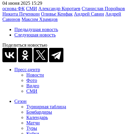
04 июня 2025 15:29
основа ФК
СМИ
Александр Коротаев
Станислав Поройков
Никита Печенкин
Оливье Кенфак
Андрей Савин
Андрей
Савинов
Максим Храмцов
Предыдущая новость
Следующая новость
Поделиться новостью
Пресс-центр
Новости
Фото
Видео
СМИ
Сезон
Турнирная таблица
Бомбардиры
Календарь
Матчи
Туры
Кубки