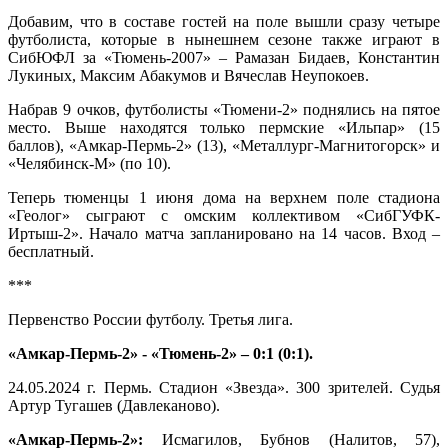
Добавим, что в составе гостей на поле вышли сразу четыре
футболиста, которые в нынешнем сезоне также играют в
СибЮФЛ за «Тюмень-2007» – Рамазан Бидаев, Константин
Лукиных, Максим Абакумов и Вячеслав Неупокоев.
Набрав 9 очков, футболисты «Тюмени-2» поднялись на пятое
место. Выше находятся только пермские «Ильпар» (15
баллов), «Амкар-Пермь-2» (13), «Металлург-Магнитогорск» и
«Челябинск-М» (по 10).
Теперь тюменцы 1 июня дома на верхнем поле стадиона
«Геолог» сыграют с омским коллективом «СибГУФК-
Иртыш-2». Начало матча запланировано на 14 часов. Вход –
бесплатный.
***
Первенство России футболу. Третья лига.
«Амкар-Пермь-2» - «Тюмень-2» – 0:1 (0:1).
24.05.2024 г. Пермь. Стадион «Звезда». 300 зрителей. Судья
Артур Тугашев (Давлеканово).
«Амкар-Пермь-2»:
Исмагилов, Бубнов (Налитов, 57),