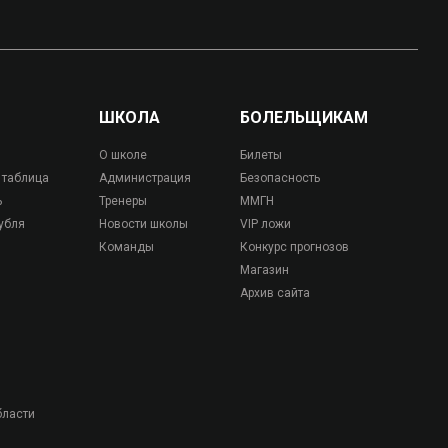
ШКОЛА
БОЛЕЛЬЩИКАМ
О школе
Билеты
 таблица
Администрация
Безопасность
ь
Тренеры
ММГН
убля
Новости школы
VIP ложи
Команды
Конкурс прогнозов
Магазин
Архив сайта
бласти