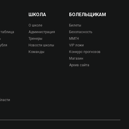
ШКОЛА
БОЛЕЛЬЩИКАМ
О школе
Билеты
 таблица
Администрация
Безопасность
ь
Тренеры
ММГН
убля
Новости школы
VIP ложи
Команды
Конкурс прогнозов
Магазин
Архив сайта
бласти