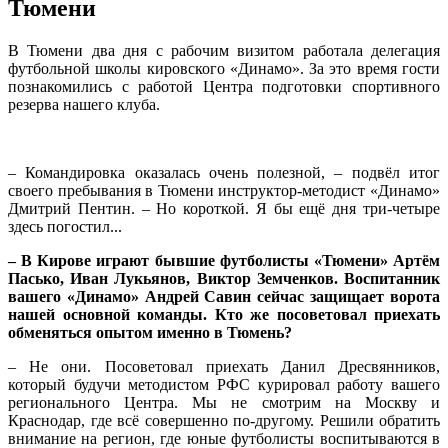
Тюмени
В Тюмени два дня с рабочим визитом работала делегация
футбольной школы кировского «Динамо». За это время гости
познакомились с работой Центра подготовки спортивного
резерва нашего клуба.
– Командировка оказалась очень полезной, – подвёл итог
своего пребывания в Тюмени инструктор-методист «Динамо»
Дмитрий Пентин. – Но короткой. Я бы ещё дня три-четыре
здесь погостил...
– В Кирове играют бывшие футболисты «Тюмени» Артём
Пасько, Иван Лукьянов, Виктор Земченков. Воспитанник
вашего «Динамо» Андрей Савин сейчас защищает ворота
нашей основной команды. Кто же посоветовал приехать
обменяться опытом именно в Тюмень?
– Не они. Посоветовал приехать Данил Дресвянников,
который будучи методистом РФС курировал работу вашего
регионального Центра. Мы не смотрим на Москву и
Краснодар, где всё совершенно по-другому. Решили обратить
внимание на регион, где юные футболисты воспитываются в