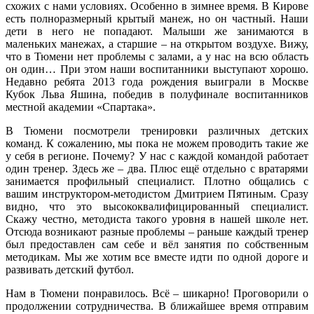
схожих с нами условиях. Особенно в зимнее время. В Кирове
есть полноразмерный крытый манеж, но он частный. Наши
дети в него не попадают. Малыши же занимаются в
маленьких манежах, а старшие – на открытом воздухе. Вижу,
что в Тюмени нет проблемы с залами, а у нас на всю область
он один… При этом наши воспитанники выступают хорошо.
Недавно ребята 2013 года рождения выиграли в Москве
Кубок Льва Яшина, победив в полуфинале воспитанников
местной академии «Спартака».
В Тюмени посмотрели тренировки различных детских
команд. К сожалению, мы пока не можем проводить такие же
у себя в регионе. Почему? У нас с каждой командой работает
один тренер. Здесь же – два. Плюс ещё отдельно с вратарями
занимается профильный специалист. Плотно общались с
вашим инструктором-методистом Дмитрием Пятиным. Сразу
видно, что это высококвалифицированный специалист.
Скажу честно, методиста такого уровня в нашей школе нет.
Отсюда возникают разные проблемы – раньше каждый тренер
был предоставлен сам себе и вёл занятия по собственным
методикам. Мы же хотим все вместе идти по одной дороге и
развивать детский футбол.
Нам в Тюмени понравилось. Всё – шикарно! Проговорили о
продолжении сотрудничества. В ближайшее время отправим