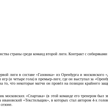
нства страны среди команд второй лиги. Контракт с сибирякам
рвой лиги в составе «Газовика» из Оренбурга и московского «
я игр (и четыре гола) в премьер-лиге, где он выступал за «Оре
а то, что некоторые матчи он провёл на позиции крайнего за
ик московских «Спартака» (в этой команде его тренером был 
а ивановский «Текстильщик», в которых стал автором 4-х голов
м сезоне.