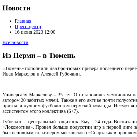
Новости
Главная
Пресс-центр
16 июня 2023 12:00
Все новости
Из Перми – в Тюмень
«Тюмень» пополнили два бронзовых призёра последнего перве
Иван Маркелов и Алексей Губочкин.
Универсалу Маркелову – 35 лет. Он становился чемпионом пе
автором 20 забитых мячей. Также в его активе почти полусотн
признали лучшим футболистом пермской команды. Несмотря н
ассистентом этого коллектива (6+7).
Губочкин – центральный защитник. Ему – 24 года. Воспитанн
«Локомотива». Провёл больше полусотни игр в первой лиге з
был основным голкипером московского «Спартака» в прошло