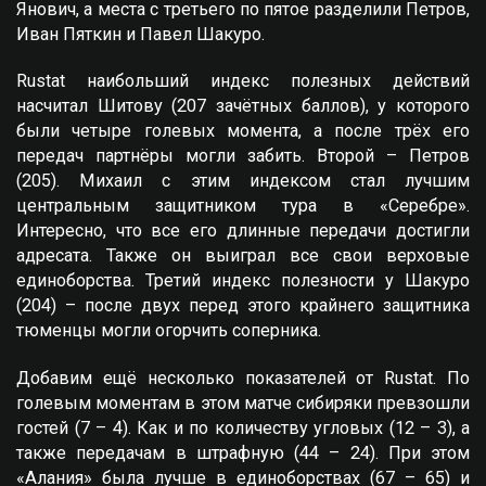
Янович, а места с третьего по пятое разделили Петров,
Иван Пяткин и Павел Шакуро.
Rustat наибольший индекс полезных действий
насчитал Шитову (207 зачётных баллов), у которого
были четыре голевых момента, а после трёх его
передач партнёры могли забить. Второй – Петров
(205). Михаил с этим индексом стал лучшим
центральным защитником тура в «Серебре».
Интересно, что все его длинные передачи достигли
адресата. Также он выиграл все свои верховые
единоборства. Третий индекс полезности у Шакуро
(204) – после двух перед этого крайнего защитника
тюменцы могли огорчить соперника.
Добавим ещё несколько показателей от Rustat. По
голевым моментам в этом матче сибиряки превзошли
гостей (7 – 4). Как и по количеству угловых (12 – 3), а
также передачам в штрафную (44 – 24). При этом
«Алания» была лучше в единоборствах (67 – 65) и