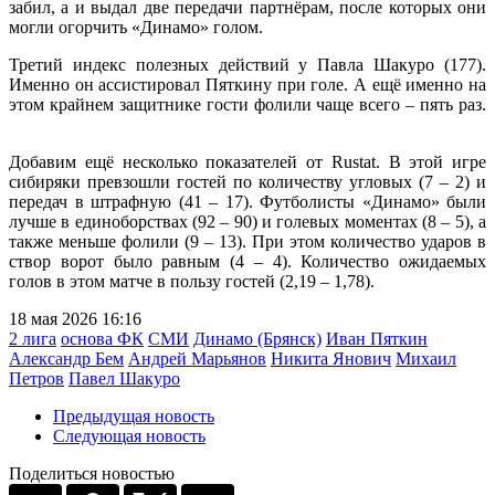
забил, а и выдал две передачи партнёрам, после которых они
могли огорчить «Динамо» голом.
Третий индекс полезных действий у Павла Шакуро (177).
Именно он ассистировал Пяткину при голе. А ещё именно на
этом крайнем защитнике гости фолили чаще всего – пять раз.
Добавим ещё несколько показателей от Rustat. В этой игре
сибиряки превзошли гостей по количеству угловых (7 – 2) и
передач в штрафную (41 – 17). Футболисты «Динамо» были
лучше в единоборствах (92 – 90) и голевых моментах (8 – 5), а
также меньше фолили (9 – 13). При этом количество ударов в
створ ворот было равным (4 – 4). Количество ожидаемых
голов в этом матче в пользу гостей (2,19 – 1,78).
18 мая 2026 16:16
2 лига
основа ФК
СМИ
Динамо (Брянск)
Иван Пяткин
Александр Бем
Андрей Марьянов
Никита Янович
Михаил
Петров
Павел Шакуро
Предыдущая новость
Следующая новость
Поделиться новостью