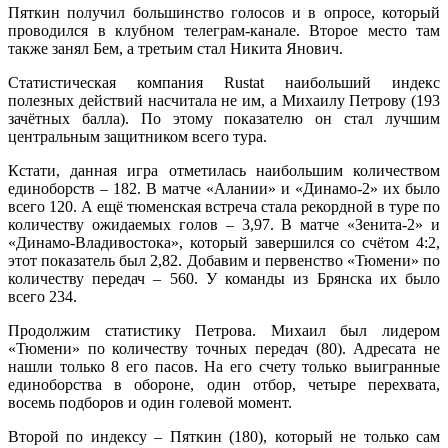
Пяткин получил большинство голосов и в опросе, который
проводился в клубном телеграм-канале. Второе место там
также занял Бем, а третьим стал Никита Янович.
Статистическая компания Rustat наибольший индекс
полезных действий насчитала не им, а Михаилу Петрову (193
зачётных балла). По этому показателю он стал лучшим
центральным защитником всего тура.
Кстати, данная игра отметилась наибольшим количеством
единоборств – 182. В матче «Алании» и «Динамо-2» их было
всего 120. А ещё тюменская встреча стала рекордной в туре по
количеству ожидаемых голов – 3,97. В матче «Зенита-2» и
«Динамо-Владивостока», который завершился со счётом 4:2,
этот показатель был 2,82. Добавим и первенство «Тюмени» по
количеству передач – 560. У команды из Брянска их было
всего 234.
Продолжим статистику Петрова. Михаил был лидером
«Тюмени» по количеству точных передач (80). Адресата не
нашли только 8 его пасов. На его счету только выигранные
единоборства в обороне, один отбор, четыре перехвата,
восемь подборов и один голевой момент.
Второй по индексу – Пяткин (180), который не только сам