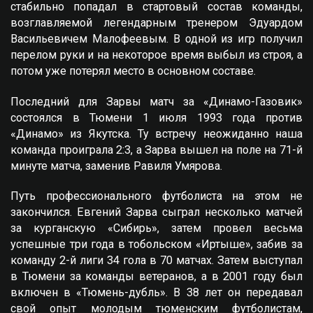
стабильно попадал в стартовый состав команды,
возглавляемой легендарным тренером Эдуардом
Васильевичем Малофеевым. В одной из игр получил
перелом руки и на некоторое время выбыл из строя, а
потом уже потерял место в основном составе.
Последний для Зарвы матч за «Динамо-Газовик»
состоялся в Тюмени 1 июля 1993 года против
«Динамо» из Якутска. Ту встречу неожиданно наша
команда проиграла 2:3, а Зарва вышел на поле на 71-й
минуте матча, заменив Равиля Умярова.
Путь профессионального футболиста на этом не
закончился. Eвгений Зарва сыграл несколько матчей
за курганскую «Сибирь», затем провел весьма
успешные три года в тобольском «Иртыше», забив за
команду 2-й лиги 34 гола в 70 матчах. Затем выступал
в Тюмени за команды ветеранов, а в 2001 году был
включен в «Тюмень-дубль». В 38 лет он передавал
свой опыт молодым тюменским футболистам,