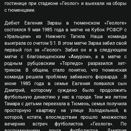
гостинице при стадионе «Геолог» и выехали на сборы
с тюменцами.
Дебют Eвгения Зарвы в тюменском «Геологе»
состоялся 9 мая 1985 года в матче на Кубок РСФСР с
«Уральцем» из Нижнего Тагила. Наша команда
выиграла со счетом 5:1. В этом матче Зарва забил свой
первый гол за «Геолог». Забил он и в следующем
матче с благовещенским «Амуром», а в матче с
родным рубцовским «Торпедо» разразился хет-
триком. В общем, стало понятно, что тюменская
команда решила проблему забивного форварда. …В
июне 1985 года в семье Eвгения появился сын
Дмитрий, которому суждено было продолжить
футбольную династию у нас в городе. Тем же летом
Тамара с детьми переехала в Тюмень, семья получила
просторную квартиру на улице Холодильной, в
которой, кстати, впоследствии прошло множество
вечерних встреч футболистов «Геолога». По
воспоминаниям друга футболистов Дмитрия