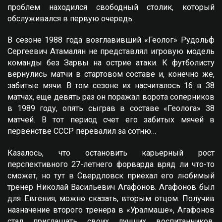
проблем находился свободный столик, который
обслуживался в первую очередь.
В сезоне 1988 года возглавивший «Геолог» Рудольф
Сергеевич Атамалян не представлял игровую модель
команды без Зарвы на острие атаки. К футболисту
вернулись матчи в стартовом составе и, конечно же,
забитые мячи. В том сезоне их насчиталось 16 в 38
матчах, еще девять раз он поражал ворота соперников
в 1989 году, опять сыграв в составе «Геолога» 38
матчей. В тот период счет его забитых мячей в
первенстве СССР перевалил за сотню…
Казалось, что остановить карьерный рост
перспективного 27-летнего форварда вряд ли что-то
сможет, но тут в Свердловск приехал его любимый
тренер Николай Васильевич Агафонов. Агафонов был
для Eвгения, можно сказать, вторым отцом. Получив
назначение второго тренера в «Уралмаше», Агафонов
стал приглашать своих лучших воспитанников.