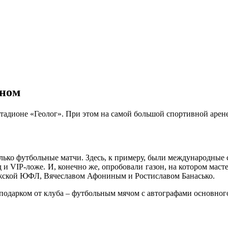
оном
адионе «Геолог». При этом на самой большой спортивной арене
олько футбольные матчи. Здесь, к примеру, были международные 
 и VIP-ложе. И, конечно же, опробовали газон, на котором маст
олжской ЮФЛ, Вячеславом Афониным и Ростиславом Банасько.
 подарком от клуба – футбольным мячом с автографами основно