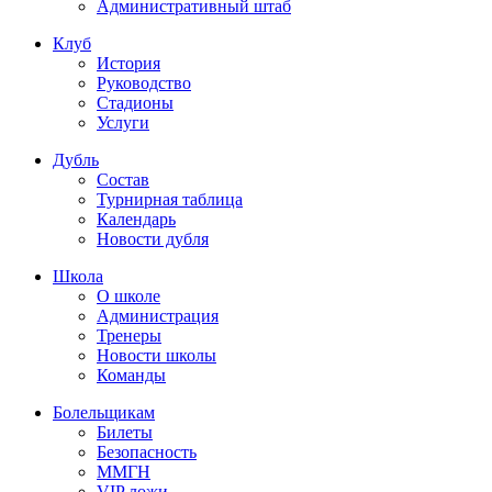
Административный штаб
Клуб
История
Руководство
Стадионы
Услуги
Дубль
Состав
Турнирная таблица
Календарь
Новости дубля
Школа
О школе
Администрация
Тренеры
Новости школы
Команды
Болельщикам
Билеты
Безопасность
ММГН
VIP ложи