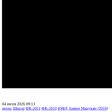
04 июля 2026 09:13
анонс
Школа
ФК-2011
ФК-2010
ЮФЛ
Армен Манукян (2010)