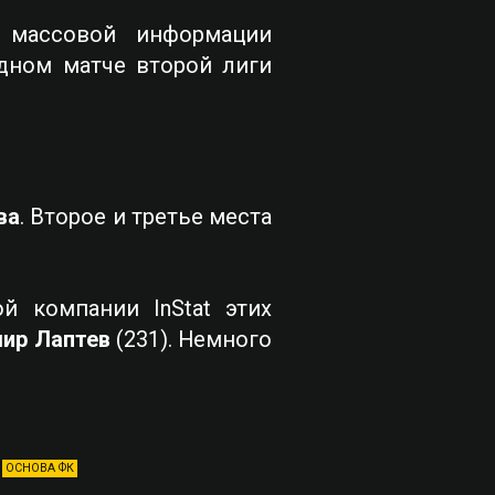
в массовой информации
дном матче второй лиги
ва
. Второе и третье места
й компании InStat этих
ир Лаптев
(231). Немного
ОСНОВА ФК