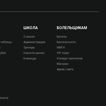
ШКОЛА
БОЛЕЛЬЩИКАМ
О школе
Билеты
 таблица
Администрация
Безопасность
ь
Тренеры
ММГН
убля
Новости школы
VIP ложи
Команды
Конкурс прогнозов
Магазин
Архив сайта
бласти