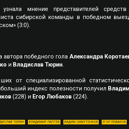
 узнала мнение представителей средст
листа сибирской команды в победном выез
ком» (3:0).
а автора победного гола
Александра Коротае
ько
и
Владислав Тюрин
.
чших от специализированной статистическо
аибольший индекс полезности получил
Владим
нков
(228) и
Егор Любаков
(224).
ДИСЛАВ ТЮРИН
ВЛАДИМИР ЛАПТЕВ
ВАДИМ СИМУТЕНКОВ
ЕГОР ЛЮБАКОВ