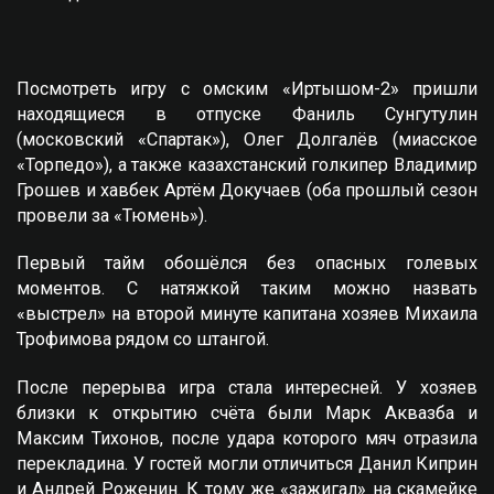
Посмотреть игру с омским «Иртышом-2» пришли
находящиеся в отпуске Фаниль Сунгутулин
(московский «Спартак»), Олег Долгалёв (миасское
«Торпедо»), а также казахстанский голкипер Владимир
Грошев и хавбек Артём Докучаев (оба прошлый сезон
провели за «Тюмень»).
Первый тайм обошёлся без опасных голевых
моментов. С натяжкой таким можно назвать
«выстрел» на второй минуте капитана хозяев Михаила
Трофимова рядом со штангой.
После перерыва игра стала интересней. У хозяев
близки к открытию счёта были Марк Аквазба и
Максим Тихонов, после удара которого мяч отразила
перекладина. У гостей могли отличиться Данил Киприн
и Андрей Роженин. К тому же «зажигал» на скамейке