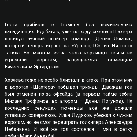
Гости прибыли в Тюмень без номинальных
нападающих. Вдобавок, уже по ходу сезона «Шахтёр»
покинул лучший снайпер команды Денис Лямзин,
который теперь играет за «Уралец-ТС» из Нижнего
Тагила. Во многом из-за этого коркинцы почти не
угрожали воротам, защищаемых тюменцем
Вячеславом Эргардтом.
Хозяева тоже не особо блистали в атаке. При этом мяч
в воротах «Шахтёра» побывал трижды. Дважды гол
был отменён из-за офсайда (в первом тайме забил
Михаил Трофимов, во втором – Данил Логунов). На
последних секундах тюменцы всё же дожали
уставших соперников. Илья Лудяков убежал к чужим
воротам, но не смог переиграть голкипера Александра
Небайкина. И всё же гол состоялся – мяч в сетку
добил Марк Аквазба!