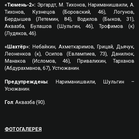
«Тюмень-2»:
Эргардт, М. Тихонов, Нариманишвили, А.
Тихонов, Кузнецов (Боровский, 46), Логунов,
Бердышев (Летемин, 84), Водилов (Быков, 31),
Аквазба, Булашов (Шульгин, 46), Трофимов (к)
(Лудяков, 46).
«Шахтёр»:
Небайкин, Ахметкаримов, Грицай, Дьячук,
Леоненков (к), Осипов (Евлампиев, 73), Данилюк,
Манаков (Исломов, 46), Привалихин, Тарханов
(Абдурахманов, 67), Устюжанин.
Предупреждены
: Нариманишвили, Шульгин –
Усюжанин.
Гол
: Аквазба (90).
ФОТОГАЛЕРЕЯ