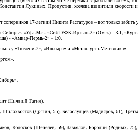
уральцев (всего их в этом матче пермяки заработали восемь, тог
онстантин Лукиных. Пропустив, хозяева взвинтили скорости и вс
от соперников 17-летний Никита Растатуров – вот только забит
ная Сибирь»: «Уфа-М» - «СибГУФК-Иртыш-2» (Омск) – 3:1, «Кург
ша) - «Амкар-Пермь-2» – 1:0.
о очков у «Тюмени-2», «Ильпара» и «Металлурга-Метизника».
ргом».
Сибирь».
ант (Нижний Тагил).
 Шилохвостов (Дрягин, 55), Белослудцев (Мадияров, 61), Третья
Зыков, Колосков (Шепелев, 59), Завьялов, Бородин (Родных, 75)