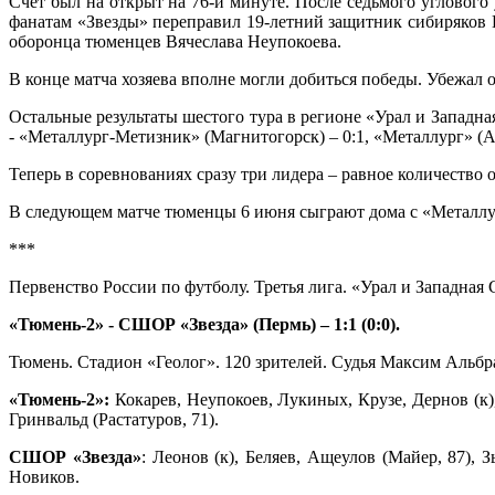
Счёт был на открыт на 76-й минуте. После седьмого углового 
фанатам «Звезды» переправил 19-летний защитник сибиряков К
оборонца тюменцев Вячеслава Неупокоева.
В конце матча хозяева вполне могли добиться победы. Убежал 
Остальные результаты шестого тура в регионе «Урал и Запад
- «Металлург-Метизник» (Магнитогорск) – 0:1, «Металлург» (А
Теперь в соревнованиях сразу три лидера – равное количеств
В следующем матче тюменцы 6 июня сыграют дома с «Металлу
***
Первенство России по футболу. Третья лига. «Урал и Западная 
«Тюмень-2» - СШОР «Звезда» (Пермь) – 1:1 (0:0).
Тюмень. Стадион «Геолог». 120 зрителей. Судья Максим Альбр
«Тюмень-2»:
Кокарев, Неупокоев, Лукиных, Крузе, Дернов (к),
Гринвальд (Растатуров, 71).
СШОР «Звезда»
: Леонов (к), Беляев, Ащеулов (Майер, 87), 
Новиков.