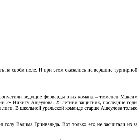
ь на своём поле. И при этом оказались на вершине турнирной
пропустили ведущие форварды этих команд – тюменец Максим
ни-2» Никиту Ащеулова. 25-летний защитник, последние годы
й лиги. В школьной уральской команде старше Ащеулова только
 голу Вадима Гринвальда. Вот только его не засчитали из-за