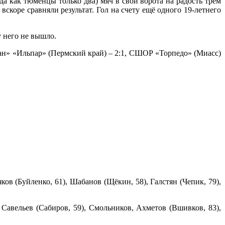
да как тюменцы только два) мяч в свои ворота на радость трём
коре сравняли результат. Гол на счету ещё одного 19-летнего
ь у него не вышло.
ан» «Ильпар» (Пермский край) – 2:1, СШОР «Торпедо» (Миасс)
ков (Буйленко, 61), Шабанов (Щёкин, 58), Галстян (Чепик, 79),
, Савельев (Сабиров, 59), Смольников, Ахметов (Вшивков, 83),