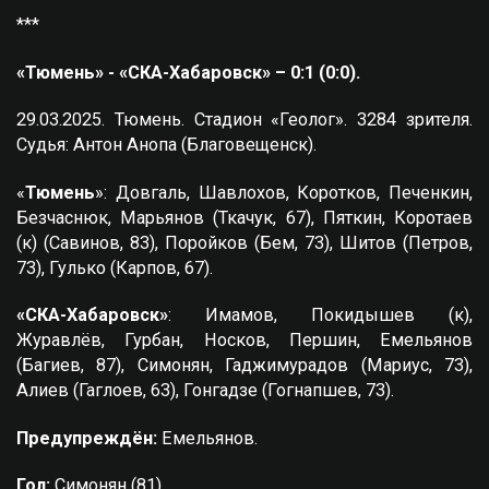
***
«Тюмень» - «СКА-Хабаровск» – 0:1 (0:0).
29.03.2025. Тюмень. Стадион «Геолог». 3284 зрителя.
Судья: Антон Анопа (Благовещенск).
«
Тюмень
»: Довгаль, Шавлохов, Коротков, Печенкин,
Безчаснюк, Марьянов (Ткачук, 67), Пяткин, Коротаев
(к) (Савинов, 83), Поройков (Бем, 73), Шитов (Петров,
73), Гулько (Карпов, 67).
«СКА-Хабаровск»
: Имамов, Покидышев (к),
Журавлёв, Гурбан, Носков, Першин, Емельянов
(Багиев, 87), Симонян, Гаджимурадов (Мариус, 73),
Алиев (Гаглоев, 63), Гонгадзе (Гогнапшев, 73).
Предупреждён:
Емельянов.
Гол:
Симонян (81).