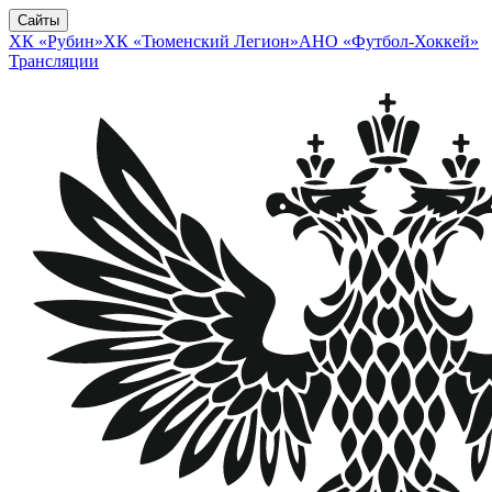
Сайты
ХК «Рубин»
ХК «Тюменский Легион»
АНО «Футбол-Хоккей»
Трансляции