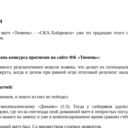
ы
 матч «Тюмень» - «СКА-Хабаровск» уже по традиции этого с
ов.
этапа конкурса прогнозов на сайте ФК «Тюмень»:
ного результативнее нежели хозяева, что делает их потенциал
руга, когда в целом при равной игре итоговый результат оказа
атчей:
рников, и никто из них не победил.
махачкалинскому «Динамо» (1:3). Тогда у сибиряков удал
дово, где из-за снегопада свой домашний матч в непростых по
н вышел на замену и уже в компенсированное время сравнял счёт
ороший матч был. Со множеством голевых моментов.