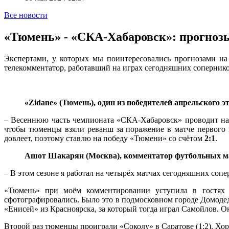
Все новости
«Тюмень» - «СКА-Хабаровск»: прогноз
Экспертами, у которых мы поинтересовались прогнозами на
телекомментатор, работавший на играх сегодняшних соперник
«Zidane» (Тюмень), один из победителей апрельского 
– Весеннюю часть чемпионата «СКА-Хабаровск» проводит нам
чтобы тюменцы взяли реванш за поражение в матче первого к
довлеет, поэтому ставлю на победу «Тюмени» со счётом
2:1
.
Ашот Шакарян (Москва), комментатор футбольных м
– В этом сезоне я работал на четырёх матчах сегодняшних сопе
«Тюмень» при моём комментировании уступила в гостях 
сфотографировались. Было это в подмосковном городе Домоде
«Енисей» из Красноярска, за который тогда играл Самойлов. О
Второй раз тюменцы проиграли «Соколу» в Саратове (1:2). Х