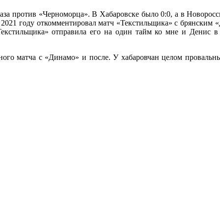
аза против «Черноморца». В Хабаровске было 0:0, а в Новоросси
 2021 году откомментировал матч «Текстильщика» с брянским «
«Текстильщика» отправила его на один тайм ко мне и Денис 
ного матча с «Динамо» и после. У хабаровчан целом провальны