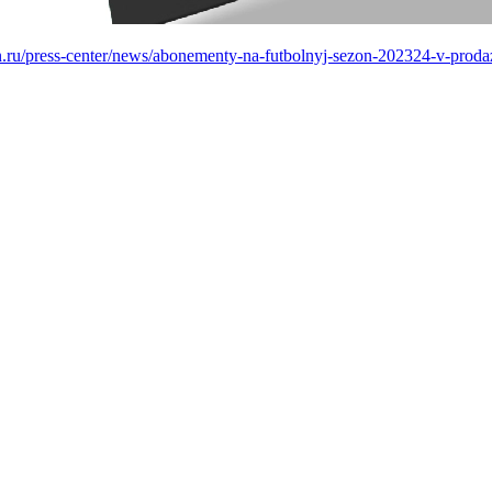
en.ru/press-center/news/abonementy-na-futbolnyj-sezon-202324-v-prod