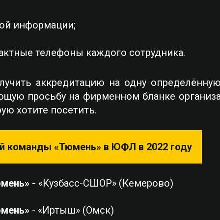
вой информации;
тактные телефоны каждого сотрудника.
учить аккредитацию на одну определённую 
ющую просьбу на фирменном бланке организац
ую хотите посетить.
й команды «Тюмень» в ЮФЛ в 2022 году
мень» -
«Кузбасс-СШОР» (Кемерово)
юмень»
- «Иртыш» (Омск)