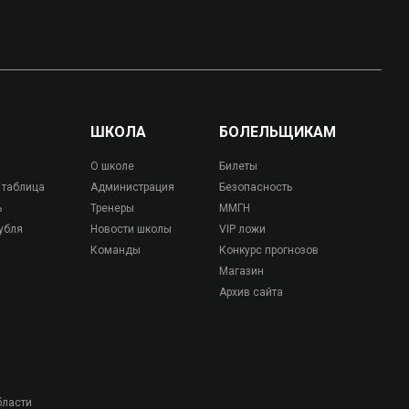
ШКОЛА
БОЛЕЛЬЩИКАМ
О школе
Билеты
 таблица
Администрация
Безопасность
ь
Тренеры
ММГН
убля
Новости школы
VIP ложи
Команды
Конкурс прогнозов
Магазин
Архив сайта
бласти