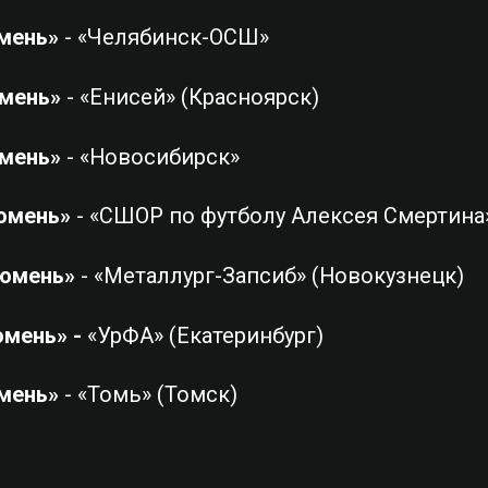
мень»
- «Челябинск-ОСШ»
мень»
- «Енисей» (Красноярск)
мень»
- «Новосибирск»
юмень»
- «СШОР по футболу Алексея Смертина»
юмень»
- «Металлург-Запсиб» (Новокузнецк)
мень» -
«УрФА» (Екатеринбург)
мень»
- «Томь» (Томск)