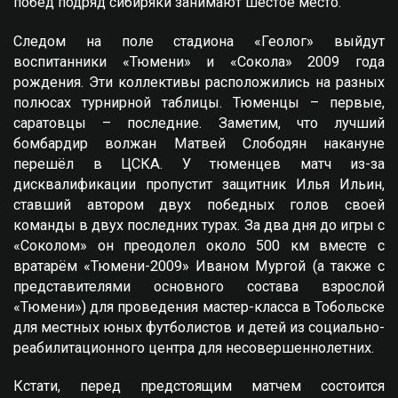
побед подряд сибиряки занимают шестое место.
Следом на поле стадиона «Геолог» выйдут
воспитанники «Тюмени» и «Сокола» 2009 года
рождения. Эти коллективы расположились на разных
полюсах турнирной таблицы. Тюменцы – первые,
саратовцы – последние. Заметим, что лучший
бомбардир волжан Матвей Слободян накануне
перешёл в ЦСКА. У тюменцев матч из-за
дисквалификации пропустит защитник Илья Ильин,
ставший автором двух победных голов своей
команды в двух последних турах. За два дня до игры с
«Соколом» он преодолел около 500 км вместе с
вратарём «Тюмени-2009» Иваном Мургой (а также с
представителями основного состава взрослой
«Тюмени») для проведения мастер-класса в Тобольске
для местных юных футболистов и детей из социально-
реабилитационного центра для несовершеннолетних.
Кстати, перед предстоящим матчем состоится