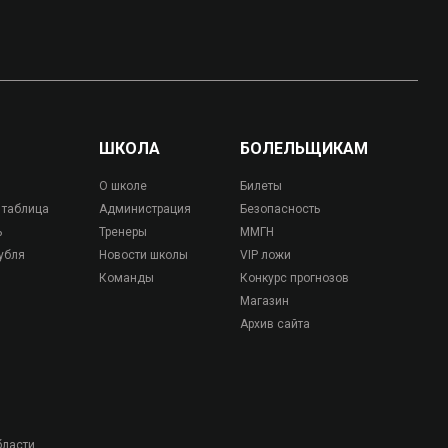
ШКОЛА
БОЛЕЛЬЩИКАМ
О школе
Билеты
 таблица
Администрация
Безопасность
ь
Тренеры
ММГН
убля
Новости школы
VIP ложи
Команды
Конкурс прогнозов
Магазин
Архив сайта
бласти