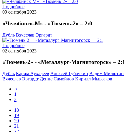
Подробнее
09 сентября 2023
«Челябинск-М» - «Тюмень-2» – 2:0
Дубль
Вячеслав Эргардт
Подробнее
02 сентября 2023
«Тюмень-2» - «Металлург-Магнитогорск» – 2:1
Дубль
Карим Аухадеев
Алексей Губочкин
Вадим Милютин
Вячеслав Эргардт
Денис Самойлов
Кирилл Мырзаков
‹‹
1
2
...
18
19
20
21
22