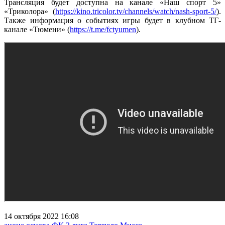
Трансляция будет доступна на канале «Наш спорт 5»
«Триколора» (
https://kino.tricolor.tv/channels/watch/nash-sport-5/
).
Также информация о событиях игры будет в клубном ТГ-
канале «Тюмени» (
https://t.me/fctyumen
).
14 октября 2022 16:08