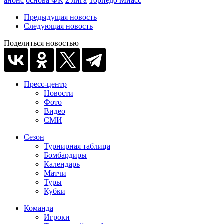
анонс
основа ФК
2 лига
Торпедо Миасс
Предыдущая новость
Следующая новость
Поделиться новостью
Пресс-центр
Новости
Фото
Видео
СМИ
Сезон
Турнирная таблица
Бомбардиры
Календарь
Матчи
Туры
Кубки
Команда
Игроки