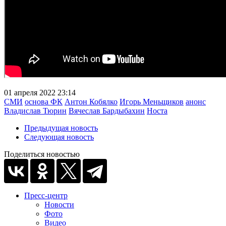
01 апреля 2022 23:14
СМИ
основа ФК
Антон Кобялко
Игорь Меньщиков
анонс
Владислав Тюрин
Вячеслав Бардыбахин
Носта
Предыдущая новость
Следующая новость
Поделиться новостью
Пресс-центр
Новости
Фото
Видео