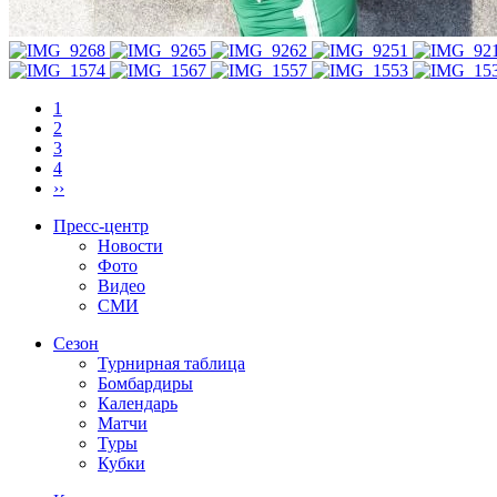
1
2
3
4
››
Пресс-центр
Новости
Фото
Видео
СМИ
Сезон
Турнирная таблица
Бомбардиры
Календарь
Матчи
Туры
Кубки