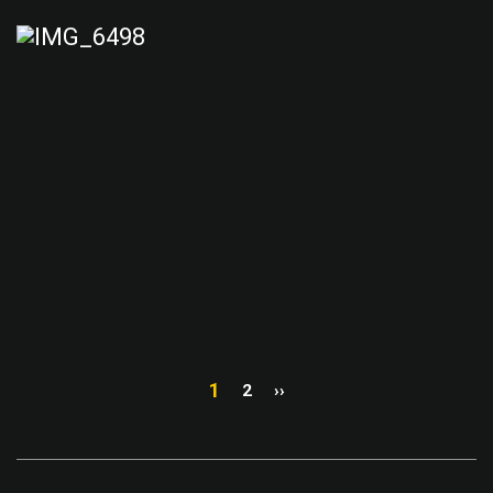
1
2
››