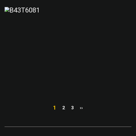
1
2
3
››