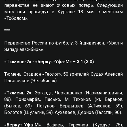
первенстве не знают очковых потерь. Следующий
матч они проведут в Кургане 13 мая с местным
«Тоболом».
***
Первенство России по футболу. 3-й дивизион. «Урал и
Западная Сибирь».
«Тюмень-2» - «Беркут-Уфа-М» – 3:1 (3:0).
Тюмень. Стадион «Геолог». 50 зрителей. Судья Алексей
Павлючков (Челябинск).
«Тюмень-2»:
Эргардт, Черкашенко (Нариманишвили,
88), Пономарёв, Пасько, М. Тихонов (к), Баранов
(Быков, 69), Логунов, Бердышев (А.Тихонов, 59),
Болотов (Шульгин, 59), Аухадеев, Дернов (Галстян, 90).
«Беркут-Уфа-М»
: Вафиев, Турсунов (Курдус, 75),