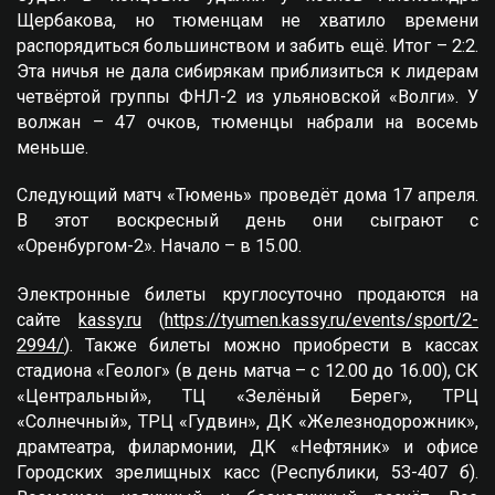
Щербакова, но тюменцам не хватило времени
распорядиться большинством и забить ещё. Итог – 2:2.
Эта ничья не дала сибирякам приблизиться к лидерам
четвёртой группы ФНЛ-2 из ульяновской «Волги». У
волжан – 47 очков, тюменцы набрали на восемь
меньше.
Следующий матч «Тюмень» проведёт дома 17 апреля.
В этот воскресный день они сыграют с
«Оренбургом-2». Начало – в 15.00.
Электронные билеты круглосуточно продаются на
сайте
kassy.ru
(
https://tyumen.kassy.ru/events/sport/2-
2994/
). Также билеты можно приобрести в кассах
стадиона «Геолог» (в день матча – с 12.00 до 16.00), СК
«Центральный», ТЦ «Зелёный Берег», ТРЦ
«Солнечный», ТРЦ «Гудвин», ДК «Железнодорожник»,
драмтеатра, филармонии, ДК «Нефтяник» и офисе
Городских зрелищных касс (Республики, 53-407 б).