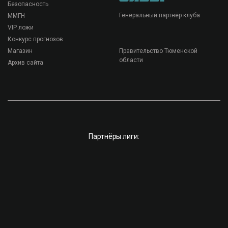
Безопасность
Генеральный партнёр клуба
ММГН
VIP ложи
Конкурс прогнозов
Магазин
Правительство Тюменской
области
Архив сайта
Партнёры лиги: