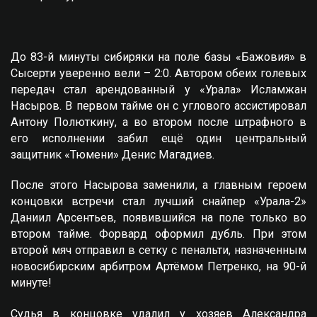
До 83-й минуты сибиряки на поле базы «Бажовия» в
Сысерти уверенно вели – 2:0. Автором обеих голевых
передач стал арендованный у «Урала» Исламжан
Насыров. В первом тайме он с углового ассистировал
Антону Полюткину, а во втором после штрафного в
его исполнении забил ещё один центральный
защитник «Тюмени» Денис Магадиев.
После этого Насырова заменили, а главным героем
концовки встречи стал лучший снайпер «Урала-2»
Даниил Арсентьев, появившийся на поле только во
втором тайме. Форвард оформил дубль. При этом
второй мяч отправил в сетку с пенальти, назначенным
новосибирским арбитром Артёмом Петренко, на 90-й
минуте!
Судья в концовке удалил у хозяев Александра