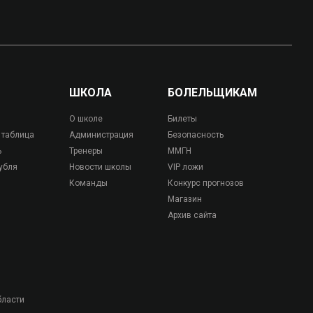
ШКОЛА
БОЛЕЛЬЩИКАМ
О школе
Билеты
 таблица
Администрация
Безопасность
ь
Тренеры
ММГН
убля
Новости школы
VIP ложи
Команды
Конкурс прогнозов
Магазин
Архив сайта
бласти