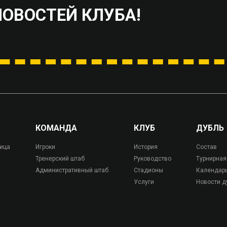
НОВОСТЕЙ КЛУБА!
КОМАНДА
КЛУБ
ДУБЛЬ
лица
Игроки
История
Состав
Тренерский штаб
Руководство
Турнирная
Административный штаб
Стадионы
Календар
Услуги
Новости д