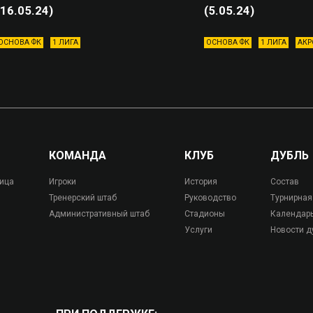
(16.05.24)
(5.05.24)
ОСНОВА ФК
1 ЛИГА
ОСНОВА ФК
1 ЛИГА
АКР
КОМАНДА
КЛУБ
ДУБЛЬ
лица
Игроки
История
Состав
Тренерский штаб
Руководство
Турнирная
Административный штаб
Стадионы
Календар
Услуги
Новости д