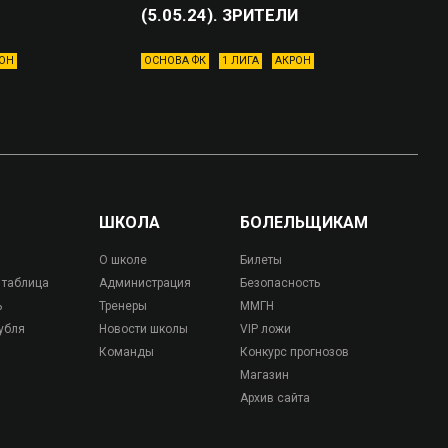
(5.05.24). ЗРИТЕЛИ
ОН
ОСНОВА ФК
1 ЛИГА
АКРОН
ШКОЛА
БОЛЕЛЬЩИКАМ
О школе
Билеты
 таблица
Администрация
Безопасность
ь
Тренеры
ММГН
убля
Новости школы
VIP ложи
Команды
Конкурс прогнозов
Магазин
Архив сайта