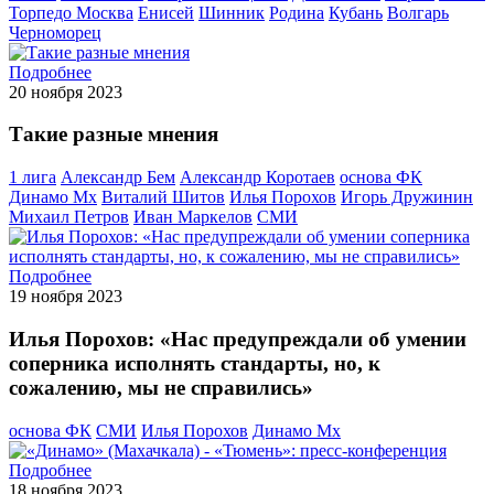
Торпедо Москва
Енисей
Шинник
Родина
Кубань
Волгарь
Черноморец
Подробнее
20 ноября 2023
Такие разные мнения
1 лига
Александр Бем
Александр Коротаев
основа ФК
Динамо Мх
Виталий Шитов
Илья Порохов
Игорь Дружинин
Михаил Петров
Иван Маркелов
СМИ
Подробнее
19 ноября 2023
Илья Порохов: «Нас предупреждали об умении
соперника исполнять стандарты, но, к
сожалению, мы не справились»
основа ФК
СМИ
Илья Порохов
Динамо Мх
Подробнее
18 ноября 2023