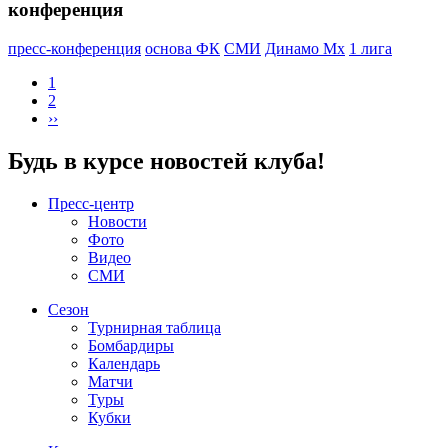
конференция
пресс-конференция
основа ФК
СМИ
Динамо Мх
1 лига
1
2
››
Будь в курсе новостей клуба!
Пресс-центр
Новости
Фото
Видео
СМИ
Сезон
Турнирная таблица
Бомбардиры
Календарь
Матчи
Туры
Кубки