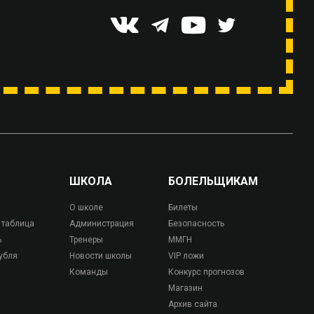
ШКОЛА
БОЛЕЛЬЩИКАМ
О школе
Билеты
 таблица
Администрация
Безопасность
ь
Тренеры
ММГН
убля
Новости школы
VIP ложи
Команды
Конкурс прогнозов
Магазин
Архив сайта