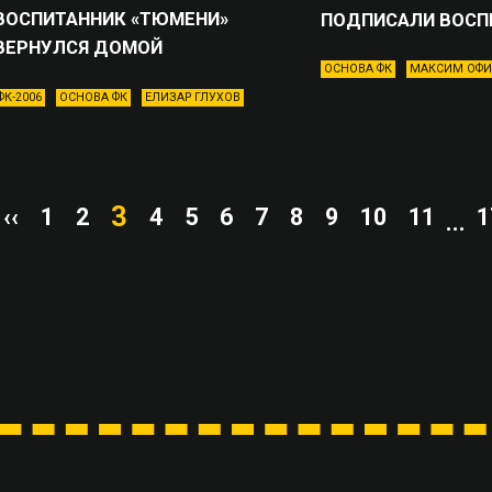
ВОСПИТАННИК «ТЮМЕНИ»
ПОДПИСАЛИ ВОСП
ВЕРНУЛСЯ ДОМОЙ
ОСНОВА ФК
МАКСИМ ОФИ
ФК-2006
ОСНОВА ФК
ЕЛИЗАР ГЛУХОВ
3
‹‹
1
2
4
5
6
7
8
9
10
11
1
...