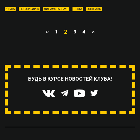
2 ЛИГА
НОВОСИБИРСК
ДИНАМО-БАРНАУЛ
НОСТА
ОСНОВА ФК
2
‹‹
1
3
4
››
БУДЬ В КУРСЕ НОВОСТЕЙ КЛУБА!