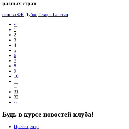
разных стран
основа ФК
Дубль
Геворг Галстян
‹‹
1
2
3
4
5
6
7
8
9
10
11
...
31
32
››
Будь в курсе новостей клуба!
Пресс-центр